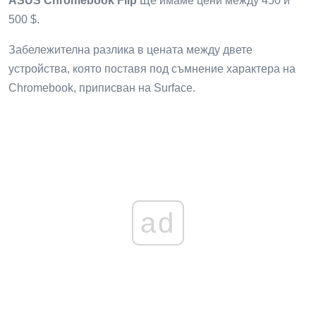
ASUS Chromebook Flip
Ще имаме цени между 450 и
500 $.
Забележителна разлика в цената между двете
устройства, която поставя под съмнение характера на
Chromebook, приписван на Surface.
ad