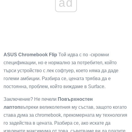
ad
ASUS Chromebook Flip
Той идва с по -скромни
спецификации, но е нормално за потребител, който
търси устройство с лек софтуер, което няма да даде
големи амбиции. Разбира се, цената трябва да е
постоянна, проблем, който виждаме в Surface.
Заключение? Не печели
Повърхностен
лаптоп
въпреки великолепния му състав, защото когато
става дума за chromebook, прекомерната му технология
го задейства в цената. Разбира се, ако искате да
извлечете максимума от това, съветваме ви да платите