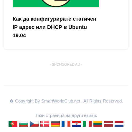
Как да конфигурирате статичен
IP адрес или DHCP в Ubuntu
19.04
- SPONSORED AD -
� Copyright By SmartWorldClub.net
. All Rights Reserved.
Тази страница на други езици: