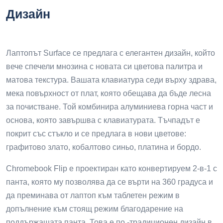
Дизайн
Лаптопът Surface се предлага с елегантен дизайн, който
вече спечели мнозина с новата си цветова палитра и
матова текстура. Вашата клавиатура седи върху здрава,
мека повърхност от плат, която обещава да бъде лесна
за почистване. Той комбинира алуминиева горна част и
основа, която завършва с клавиатурата. Тъчпадът е
покрит със стъкло и се предлага в нови цветове:
графитово злато, кобалтово синьо, платина и бордо.
Chromebook Flip е проектиран като конвертируем 2-в-1 с
панта, която му позволява да се върти на 360 градуса и
да преминава от лаптоп към таблетен режим в
допълнение към стоящ режим благодарение на
поддържащата панта. Това е по -традиционен дизайн в