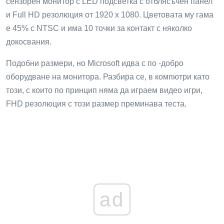
сензорен монитор с LED подсветка с отблясъчен панел
и Full HD резолюция от 1920 x 1080. Цветовата му гама
е 45% с NTSC и има 10 точки за контакт с няколко
докосвания.
Подобни размери, но Microsoft идва с по -добро
оборудване на монитора. Разбира се, в компютри като
този, с които по принцип няма да играем видео игри,
FHD резолюция с този размер преминава теста.
ad