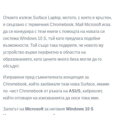
Откакто излезе Surface Laptop, мотото, с което е кръстен,
е свързано с термичния Chromebook. Май Microsoft иска
да се конкурира с тези екипи с помощта на новата си
система Windows 10 S, тъй като предлага подобни
възможности. Той също така подкрепя, че новото му
устройство върви перфектно в областта на
образованието, като цените много биха могли да го
обсъдят.
Изправени пред съмнителната концепция за
Chromebook, който заобикаля тази нова Surface, имаме
по -чист Chromebook от ръката на
ASUS
, кабриолет,
който отговаря на изискванията да носи това име.
Залогът на
Microsoft
за неговия
Windows 10 S