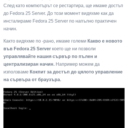
След като компютърът се рестартира, ще имаме достъп
до Fedora 25 Server. До този момент видяхме как да
инсталираме Fedora 25 Server по напълно практичен
начин.
Както видяхме по -рано, имаме големи
Какво е новото
във Fedora 25 Server
което ще ни позволи
управлявайте нашия сървър по пълен и
централизиран начин.
Например можем да
използваме
Кокпит за достъп до цялото управление
на сървъра от браузъра.