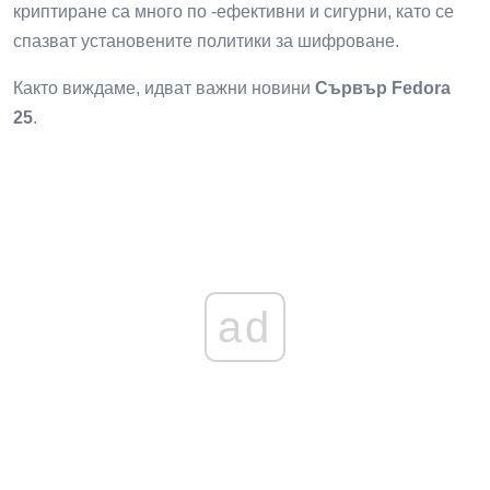
криптиране са много по -ефективни и сигурни, като се
спазват установените политики за шифроване.
Както виждаме, идват важни новини
Сървър Fedora
25
.
ad