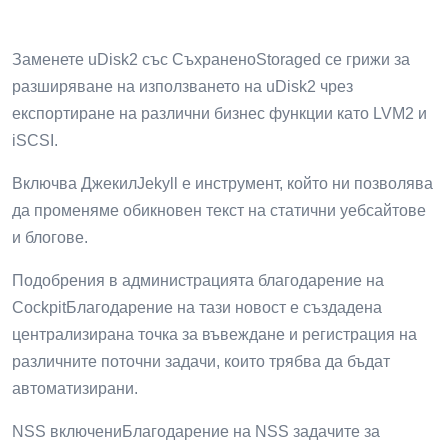
Заменете uDisk2 със СъхраненоStoraged се грижи за
разширяване на използването на uDisk2 чрез
експортиране на различни бизнес функции като LVM2 и
iSCSI.
Включва ДжекилJekyll е инструмент, който ни позволява
да променяме обикновен текст на статични уебсайтове
и блогове.
Подобрения в администрацията благодарение на
CockpitБлагодарение на тази новост е създадена
централизирана точка за въвеждане и регистрация на
различните поточни задачи, които трябва да бъдат
автоматизирани.
NSS включениБлагодарение на NSS задачите за