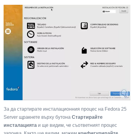
За да стартирате инсталационния процес на Fedora 25
Server
щракнете върху бутона
Стартирайте
инсталацията
и ще видим, че съответният процес
започва. Както ще видим, можем
конфигурирайте