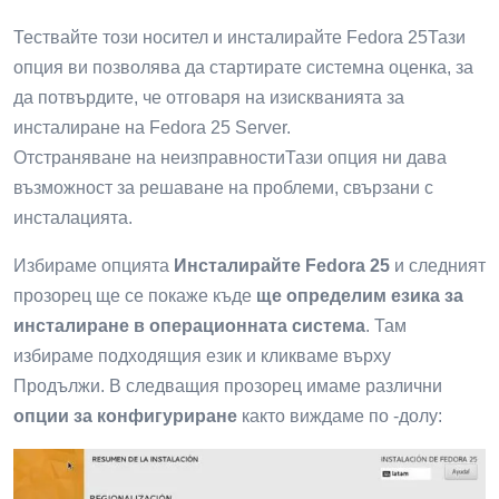
Тествайте този носител и инсталирайте Fedora 25Тази
опция ви позволява да стартирате системна оценка, за
да потвърдите, че отговаря на изискванията за
инсталиране на Fedora 25 Server.
Отстраняване на неизправностиТази опция ни дава
възможност за решаване на проблеми, свързани с
инсталацията.
Избираме опцията
Инсталирайте Fedora 25
и следният
прозорец ще се покаже къде
ще определим езика за
инсталиране в операционната система
. Там
избираме подходящия език и кликваме върху
Продължи. В следващия прозорец имаме различни
опции за конфигуриране
както виждаме по -долу: