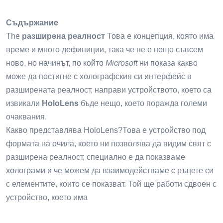
Съдържание
The
разширена реалност
Това е концепция, която има
време и много дефиниции, така че не е нещо съвсем
ново, но начинът, по който
Microsoft
ни показа какво
може да постигне с холографския си интерфейс в
разширената реалност, направи устройството, което са
извикали
HoloLens
бъде нещо, което поражда големи
очаквания.
Какво представлява HoloLens?Това е устройство под
формата на очила, което ни позволява да видим свят с
разширена реалност, специално е да показваме
холограми и че можем да взаимодействаме с ръцете си
с елементите, които се показват. Той ще работи сдвоен с
устройство, което има