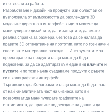
и по -лесни за работа.
Разработване и дизайн на продуктиТази област би се
възползвала от възможността да разглеждате 3D
моделите директно в интерфейс, където можете да
манипулирате дизайните, да ги завъртите, да имате
реална справка за размера, без това да се налага да
правите 3D отпечатване на прототип, като по този начин
спестявате материални разходи … Инструментите за
проектиране на продукти също могат да бъдат
подновени, за да се адаптират към един вид
влачите и
пускате
и по този начин създаваме продукти с ръцете
си в холографския интерфейс.
Търговски отделХолограмите също могат да бъдат част
от най -аналитичната част на бизнеса, като ви
позволяват да манипулирате графиките на
статистиката, да правите подреждане на данни и да
създавате нови начини за представяне на различните