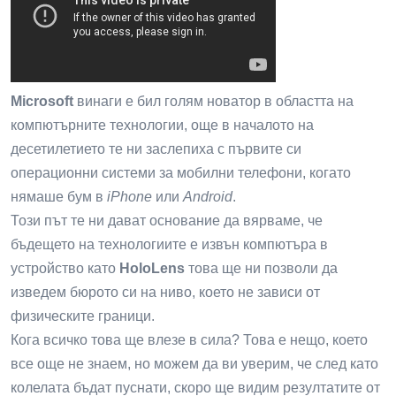
Microsoft
винаги е бил голям новатор в областта на
компютърните технологии, още в началото на
десетилетието те ни заслепиха с първите си
операционни системи за мобилни телефони, когато
нямаше бум в
iPhone
или
Android
.
Този път те ни дават основание да вярваме, че
бъдещето на технологиите е извън компютъра в
устройство като
HoloLens
това ще ни позволи да
изведем бюрото си на ниво, което не зависи от
физическите граници.
Кога всичко това ще влезе в сила? Това е нещо, което
все още не знаем, но можем да ви уверим, че след като
колелата бъдат пуснати, скоро ще видим резултатите от