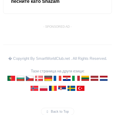
песните като Shazam
- SPONSORED AD -
� Copyright By SmartWorldClub.net
. All Rights Reserved.
Тази страница на други езици:
Back to Top