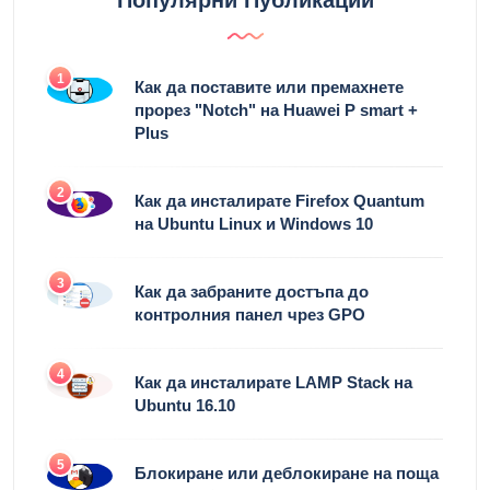
Популярни Публикации
1
Как да поставите или премахнете
прорез "Notch" на Huawei P smart +
Plus
2
Как да инсталирате Firefox Quantum
на Ubuntu Linux и Windows 10
3
Как да забраните достъпа до
контролния панел чрез GPO
4
Как да инсталирате LAMP Stack на
Ubuntu 16.10
5
Блокиране или деблокиране на поща