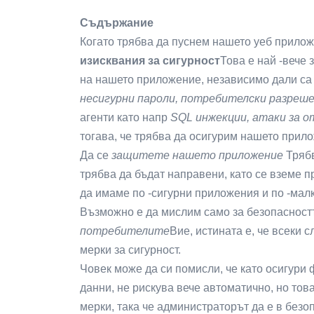
Съдържание
Когато трябва да пуснем нашето уеб прилож
изисквания за сигурност
Това е най -вече 
на нашето приложение, независимо дали са
несигурни пароли, потребителски разреше
агенти като напр
SQL инжекции, атаки за от
тогава, че трябва да осигурим нашето прило
Да се
защитете нашето приложение
Трябв
трябва да бъдат направени, като се вземе 
да имаме по -сигурни приложения и по -малк
Възможно е да мислим само за безопаснос
потребителите
Вие, истината е, че всеки 
мерки за сигурност.
Човек може да си помисли, че като осигури
данни, не рискува вече автоматично, но това
мерки, така че администраторът да е в безо