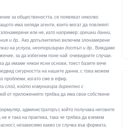
ение за обществеността, се появяват няколко
защото има хиляди агенти, които могат да повлияят
 злонамерени или не, като например:
грешни данни,
ния и др.
. Ако допълнително включим злонамерени
каз на услуга, неоторизиран достъп и др.
. Виждаме
жение, за да избегнем поне най -очевидните случаи.
а да имаме някои ясни основи, тоест базите вече
предвид сигурността на нашите данни, с това можем
о проблеми, когато сме в ефир.
тта
слой, който комуникира директно с
слой от приложението трябва да има свои собствени
 формуляр, администраторът, който получава неговите
 не е така на практика, така че трябва да вземем
пасност, независимо какво се случва във формата.