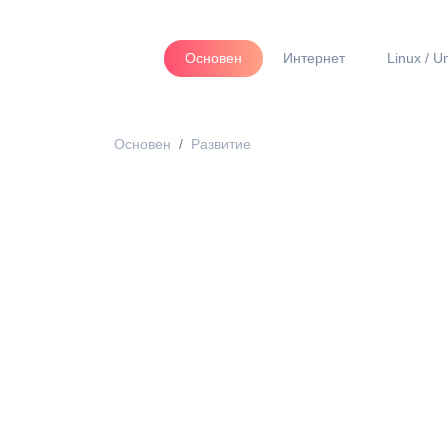
Основен
Интернет
Linux / U
Основен
Развитие