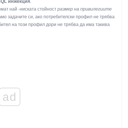
SQL инжекция
.
мат най -ниската стойност
размер на привилегиите
амо задачите си, ако потребителски профил не трябва
бител на този профил дори не трябва да има такива
ad