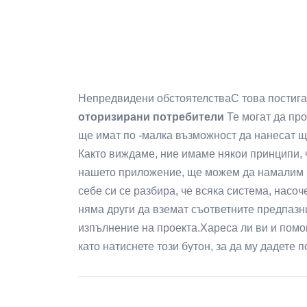
Непредвидени обстоятелстваС това постига
оторизирани потребители
Те могат да пр
ще имат по -малка възможност да нанесат ще
Както виждаме, ние имаме някои принципи, 
нашето приложение, ще можем да намалим ри
себе си се разбира, че всяка система, насоч
няма други да вземат съответните предпазн
изпълнение на проекта.Хареса ли ви и помо
като натиснете този бутон, за да му дадете 