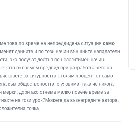
ме това по време на непредвидена ситуация
само
оменят данните и по този начин външните нападатели
ти, ако получат достъп по нелегитимен начин.
че като ги вземем предвид при разработването на
сковете за сигурността с голям процент, от само
ена към обществеността, е уязвима, така че никога
и мерки, дори ако отнема малко повече време за
гнахте на този урок?Можете да възнаградите автора,
положителна точка