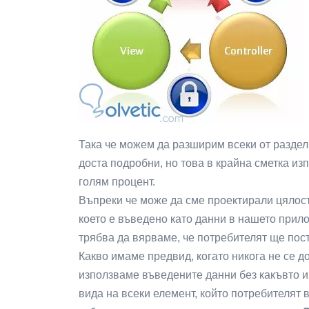
Така че можем да разширим всеки от раздел
доста подробни, но това в крайна сметка из
голям процент.
Въпреки че може да сме проектирали цялост
което е въведено като данни в нашето прило
трябва да вярваме, че потребителят ще пос
Какво имаме предвид, когато никога не се 
използваме въведените данни без какъвто и
вида на всеки елемент, който потребителят