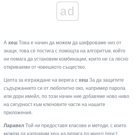
ad
А
хеш
Това е начин да можем да шифроваме низ от
знаци, това се постига с помощта на алгоритъм, който
ни помага да установим комбинации, които не са лесно
откриваеми от човешкото същество.
Целта за изграждане на верига с
хеш
За да защитите
съдържанието си от любопитно око, например парола
или дори имейл, по този начин ние добавяме ново ниво
на сигурност към ключовите части на нашите
приложения.
Ларавел
Той ни предоставя класове и методи, с които
можем да направим хеш на верига по много прост