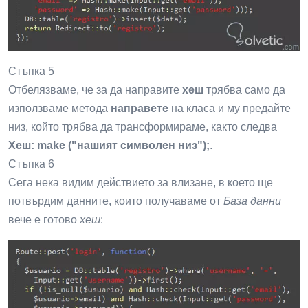
Стъпка 5
Отбелязваме, че за да направите
хеш
трябва само да
използваме метода
направете
на класа и му предайте
низ, който трябва да трансформираме, както следва
Хеш: make ("нашият символен низ");
.
Стъпка 6
Сега нека видим действието за влизане, в което ще
потвърдим данните, които получаваме от
База данни
вече е готово
хеш
: