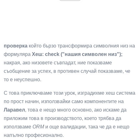
проверка
който бързо трансформира символния низ на
формуляра
Хеш: check ("нашия символен низ");
накрая, ако низовете съвпадат, ние показваме
съобщение за успех, в противен случай показваме, че
то е неуспешно.
С това приключваме този урок, изградихме хеш система
по прост начин, използвайки само компонентите на
Ларавел
, това е нещо много основно, ако искаме да
приложим това в производството, което трябва да
използваме
ORM
и още валидации, така че да е нещо
напълно професионално.