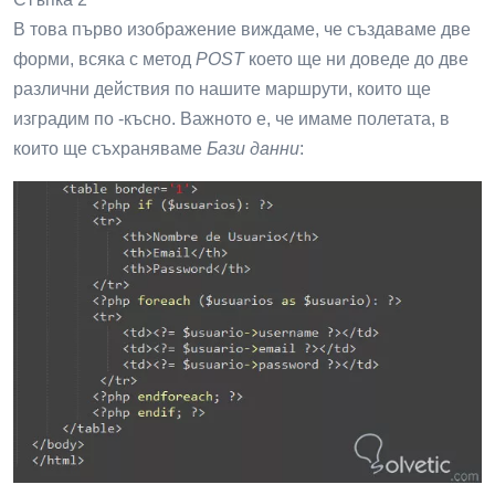
В това първо изображение виждаме, че създаваме две
форми, всяка с метод
POST
което ще ни доведе до две
различни действия по нашите маршрути, които ще
изградим по -късно. Важното е, че имаме полетата, в
които ще съхраняваме
Бази данни
: