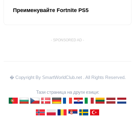
Преименувайте Fortnite PS5
- SPONSORED AD -
� Copyright By SmartWorldClub.net
. All Rights Reserved.
Тази страница на други езици: