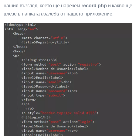
нашия възглед, което ще наречем
record.php
и какво ще
влезе в папката
изгледи
от нашето приложение: