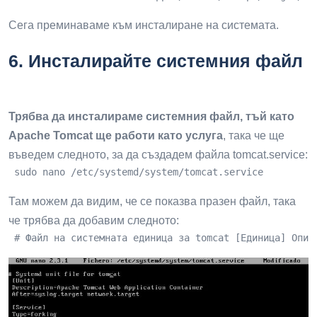
Сега преминаваме към инсталиране на системата.
6
.
Инсталирайте системния файл
Трябва да инсталираме системния файл, тъй като
Apache Tomcat ще работи като услуга
, така че ще
въведем следното, за да създадем файла tomcat.service:
 sudo nano /etc/systemd/system/tomcat.service
Там можем да видим, че се показва празен файл, така
че трябва да добавим следното:
 # Файл на системната единица за tomcat [Единица] Опис