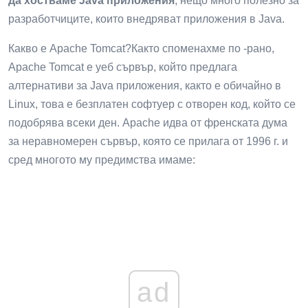
да хостваме Java приложения
, нещо много полезно за
разработчиците, които внедряват приложения в Java.
Какво е Apache Tomcat?Както споменахме по -рано,
Apache Tomcat е уеб сървър, който предлага
алтернативи за Java приложения, както е обичайно в
Linux, това е безплатен софтуер с отворен код, който се
подобрява всеки ден. Apache идва от френската дума
за неравномерен сървър, която се прилага от 1996 г. и
сред многото му предимства имаме:
ad