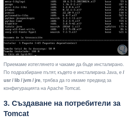
Приемаме изтеглянето и чакаме да бъде инсталирано.
По подразбиране пътят, където е инсталирана Java, е
/
usr / lib / jvm / jre
, трябва да го имаме предвид за
конфигурацията на Apache Tomcat.
3.
Създаване на потребители за
Tomcat