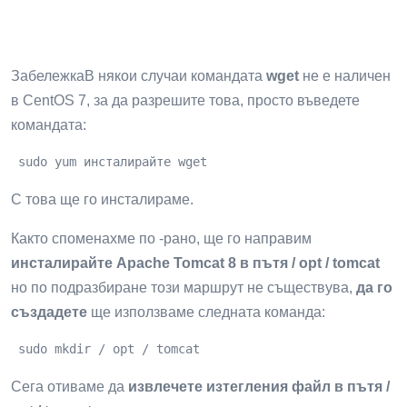
ЗабележкаВ някои случаи командата
wget
не е наличен
в CentOS 7, за да разрешите това, просто въведете
командата:
 sudo yum инсталирайте wget
С това ще го инсталираме.
Както споменахме по -рано, ще го направим
инсталирайте Apache Tomcat 8 в пътя / opt / tomcat
но по подразбиране този маршрут не съществува,
да го
създадете
ще използваме следната команда:
 sudo mkdir / opt / tomcat
Сега отиваме да
извлечете изтегления файл в пътя /