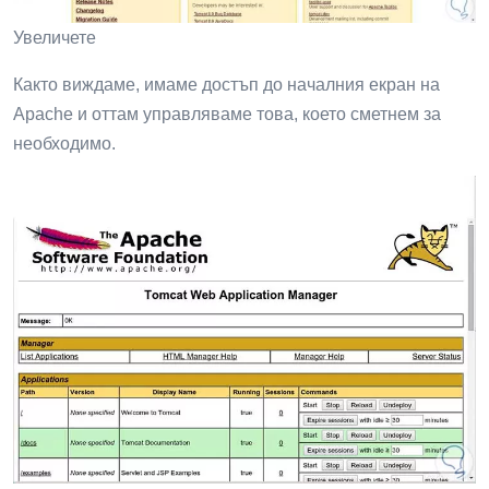
Увеличете
Както виждаме, имаме достъп до началния екран на
Apache и оттам управляваме това, което сметнем за
необходимо.