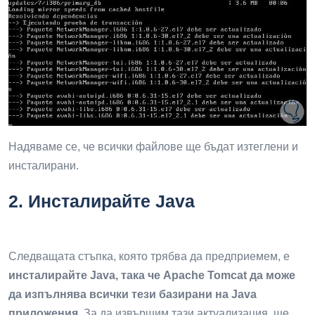
Надяваме се, че всички файлове ще бъдат изтеглени и
инсталирани.
2.
Инсталирайте Java
Следващата стъпка, която трябва да предприемем, е
инсталирайте Java, така че Apache Tomcat да може
да изпълнява всички тези базирани на Java
приложения
. За да извършим тази актуализация, ще