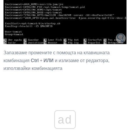
Запазваме промените с помощта на клавишната
комбинация
Ctrl
+
ИЛИ
и излизаме от редактора,
използвайки комбинацията
ad