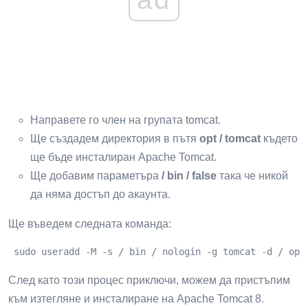
Направете го член на групата tomcat.
Ще създадем директория в пътя
opt / tomcat
където
ще бъде инсталиран Apache Tomcat.
Ще добавим параметъра
/ bin / false
така че никой
да няма достъп до акаунта.
Ще въведем следната команда:
 sudo useradd -M -s / bin / nologin -g tomcat -d / opt
След като този процес приключи, можем да пристъпим
към изтегляне и инсталиране на Apache Tomcat 8.