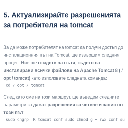
5.
Актуализирайте разрешенията
за потребителя на tomcat
За да може потребителят на tomcat да получи достъп до
инсталационния път на Tomcat, ще извършим следния
процес. Ние ще
отидете на пътя, където са
инсталирани всички файлове на Apache Tomcat 8 ( /
opt / tomcat)
като използвате следната команда:
 cd / opt / tomcat
След като сме на този маршрут, ще въведем следните
параметри за
дават разрешения за четене и запис по
този път
:
 sudo chgrp -R tomcat conf sudo chmod g + rwx conf sud