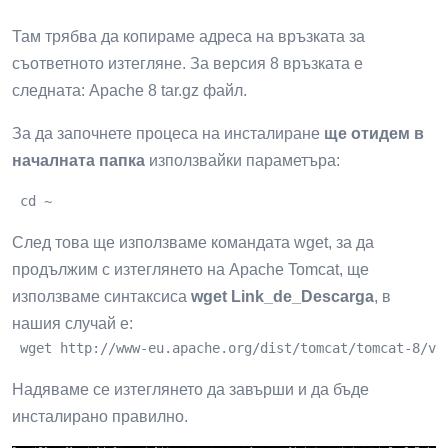
Там трябва да копираме адреса на връзката за
съответното изтегляне. За версия 8 връзката е
следната: Apache 8 tar.gz файл.
За да започнете процеса на инсталиране
ще отидем в
началната папка
използвайки параметъра:
 cd ~
След това ще използваме командата wget, за да
продължим с изтеглянето на Apache Tomcat, ще
използваме синтаксиса
wget Link_de_Descarga
, в
нашия случай е:
 wget http://www-eu.apache.org/dist/tomcat/tomcat-8/v8
Надяваме се изтеглянето да завърши и да бъде
инсталирано правилно.