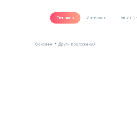
Основен
Интернет
Linux / U
Основен
Други приложения