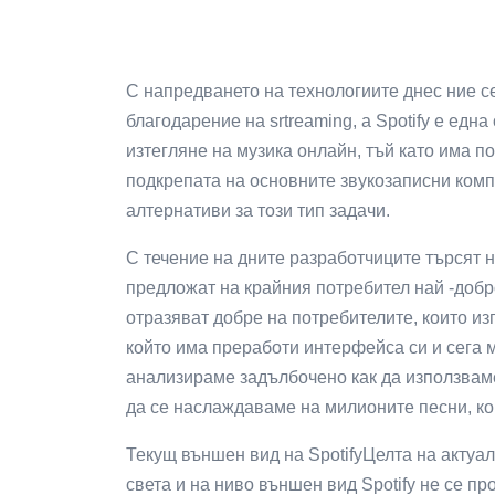
С напредването на технологиите днес ние с
благодарение на srtreaming, а Spotify е едн
изтегляне на музика онлайн, тъй като има по
подкрепата на основните звукозаписни компа
алтернативи за този тип задачи.
С течение на дните разработчиците търсят 
предложат на крайния потребител най -добр
отразяват добре на потребителите, които изп
който има преработи интерфейса си и сега м
анализираме задълбочено как да използвам
да се наслаждаваме на милионите песни, ко
Текущ външен вид на SpotifyЦелта на актуа
света и на ниво външен вид Spotify не се п