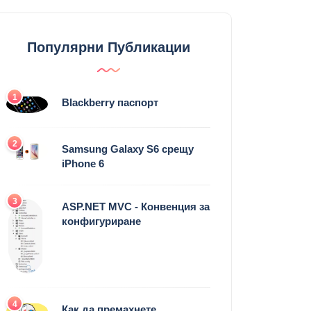
Популярни Публикации
1
Blackberry паспорт
2
Samsung Galaxy S6 срещу
iPhone 6
3
ASP.NET MVC - Конвенция за
конфигуриране
4
Как да премахнете