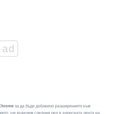
ad
Chrome
за да бъде добавено разширението към
ието, ще въведем следния ред в адресната лента на