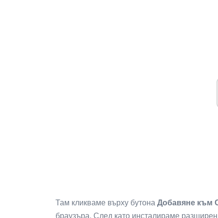
Там кликваме върху бутона
Добавяне към 
браузъра. След като инсталираме разширен