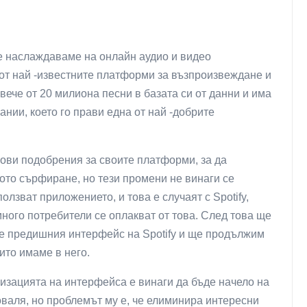
е наслаждаваме на онлайн аудио и видео
а от най -известните платформи за възпроизвеждане и
вече от 20 милиона песни в базата си от данни и има
нии, което го прави една от най -добрите
нови подобрения за своите платформи, за да
ото сърфиране, но тези промени не винаги се
олзват приложението, и това е случаят с Spotify,
ного потребители се оплакват от това. След това ще
е предишния интерфейс на Spotify и ще продължим
ито имаме в него.
лизацията на интерфейса е винаги да бъде начело на
роваля, но проблемът му е, че елиминира интересни