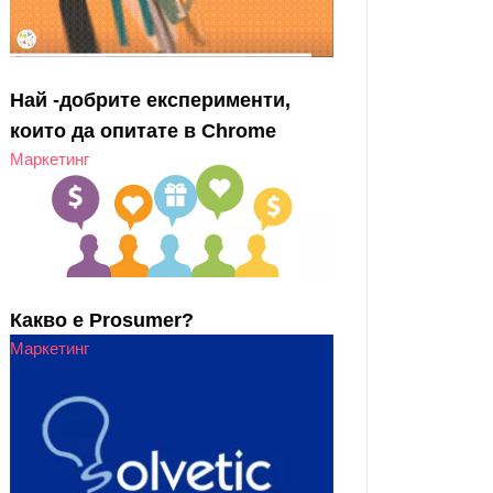
Най -добрите експерименти,
които да опитате в Chrome
Маркетинг
Какво е Prosumer?
Маркетинг