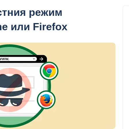
стния режим
e или Firefox