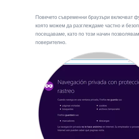
Повечето съвременни браузъри включват фу
която можем да разглеждаме частно и безопа
посещаваме, като по този начин позволявам
поверително.