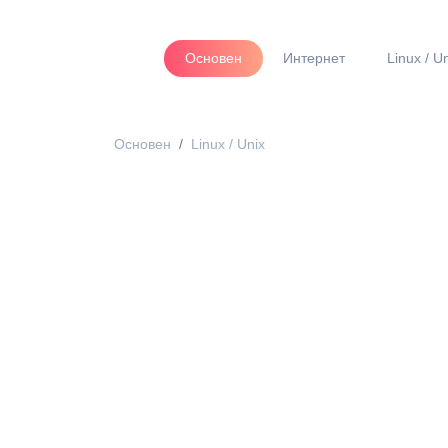
Основен
Интернет
Linux / U
Основен
Linux / Unix