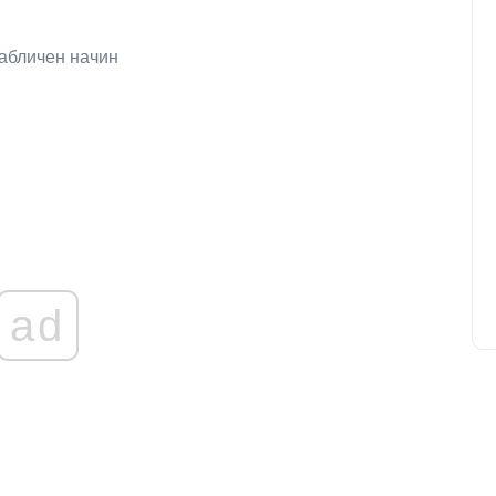
табличен начин
ad