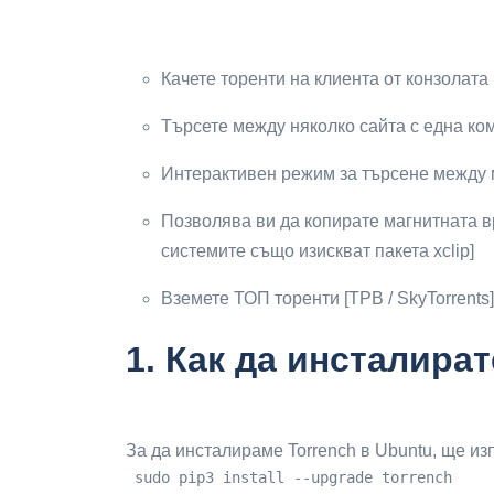
Качете торенти на клиента от конзолата
Търсете между няколко сайта с една ко
Интерактивен режим за търсене между 
Позволява ви да копирате магнитната връз
системите също изискват пакета xclip]
Вземете ТОП торенти [TPB / SkyTorrents] 
1.
Как да инсталират
За да инсталираме Torrench в Ubuntu, ще и
 sudo pip3 install --upgrade torrench