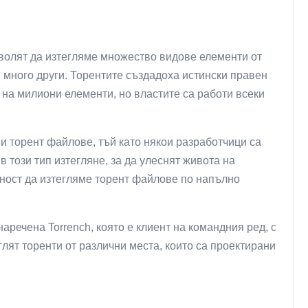
волят да изтегляме множество видове елементи от
 и много други. Торентите създадоха истински правен
на милиони елементи, но властите са работи всеки
и торент файлове, тъй като някои разработчици са
 този тип изтегляне, за да улеснят живота на
ност да изтегляме торент файлове по напълно
аречена Torrench, която е клиент на командния ред, с
глят торенти от различни места, които са проектирани