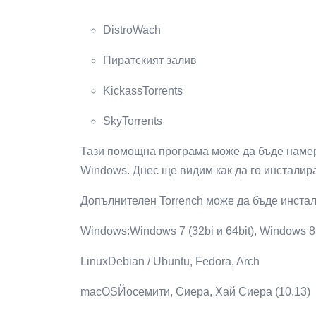
DistroWach
Пиратският залив
KickassTorrents
SkyTorrents
Тази помощна програма може да бъде намер
Windows. Днес ще видим как да го инсталира
Допълнителен Torrench може да бъде инстал
Windows:Windows 7 (32bi и 64bit), Windows 8
LinuxDebian / Ubuntu, Fedora, Arch
macOSЙосемити, Сиера, Хай Сиера (10.13)