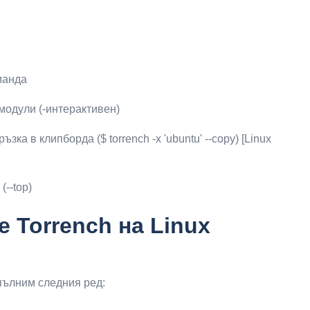
манда
модули (-интерактивен)
ка в клипборда ($ torrench -x 'ubuntu' --copy) [Linux
(--top)
е Torrench на Linux
зпълним следния ред: