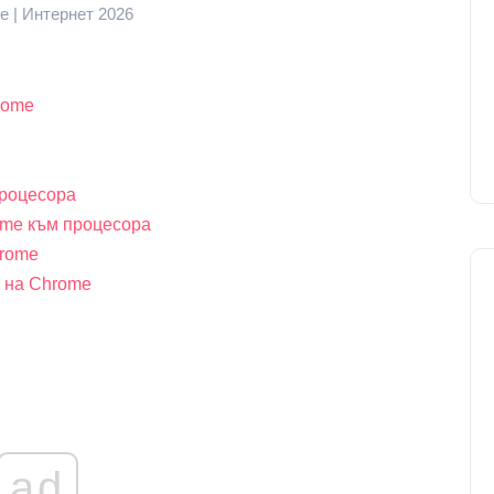
 | Интернет 2026
rome
процесора
ome към процесора
hrome
а на Chrome
ad