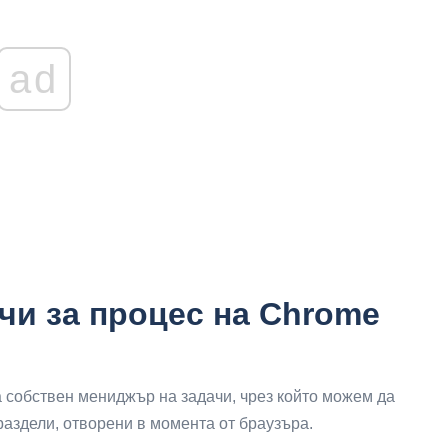
ad
чи за процес на Chrome
а собствен мениджър на задачи, чрез който можем да
раздели, отворени в момента от браузъра.