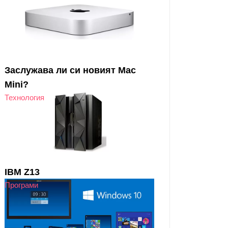
Заслужава ли си новият Mac
Mini?
Технология
IBM Z13
Програми