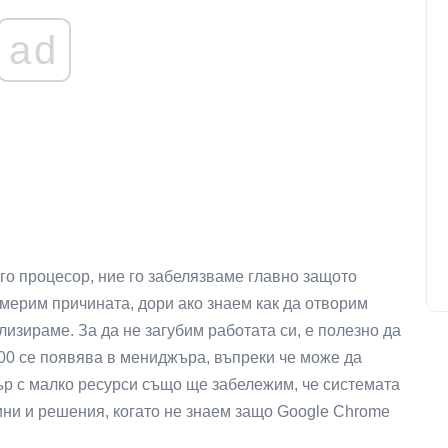
ad
го процесор, ние го забелязваме главно защото
америм причината, дори ако знаем как да отворим
изираме. За да не загубим работата си, е полезно да
00 се появява в мениджъра, въпреки че може да
ър с малко ресурси също ще забележим, че системата
ини и решения, когато не знаем защо Google Chrome