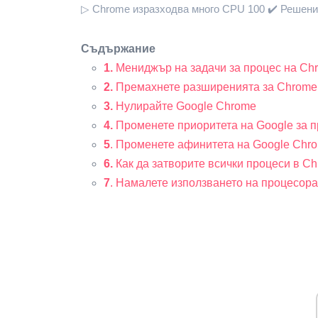
▷ Chrome изразходва много CPU 100 ✔️ Решение
Съдържание
1.
Мениджър на задачи за процес на Ch
2.
Премахнете разширенията за Chrome
3.
Нулирайте Google Chrome
4.
Променете приоритета на Google за 
5
. Променете афинитета на Google Chr
6.
Как да затворите всички процеси в C
7
. Намалете използването на процесор