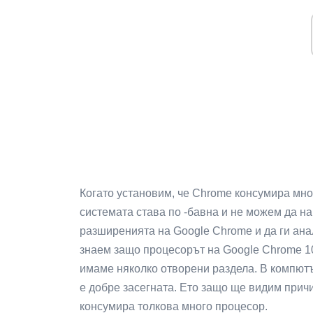
Когато установим, че Chrome консумира мно
системата става по -бавна и не можем да н
разширенията на Google Chrome и да ги анал
знаем защо процесорът на Google Chrome 1
имаме няколко отворени раздела. В компют
е добре засегната. Ето защо ще видим прич
консумира толкова много процесор.