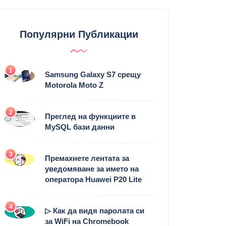
Популярни Публикации
1
Samsung Galaxy S7 срещу
Motorola Moto Z
2
Преглед на функциите в
MySQL бази данни
3
Премахнете лентата за
уведомяване за името на
оператора Huawei P20 Lite
4
▷ Как да видя паролата си
за WiFi на Chromebook