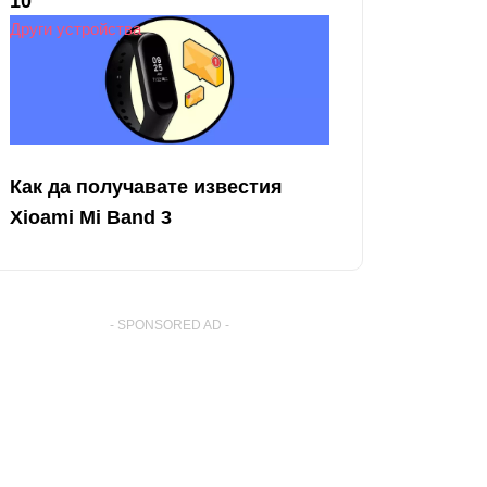
10
Други устройства
Как да получавате известия
Xioami Mi Band 3
- SPONSORED AD -