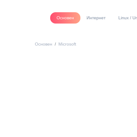
Основен
Интернет
Linux / U
Основен
Microsoft