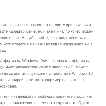
който се използват много от неговите приложения и
вите характеристики, но и за начина, по който можем
едно от тях. Не забравяйте, че в приложенията на
му, като отидете в менюто Помощ / Информация, но в
чно.
атформа на Windows - Универсална платформа на
а бъдат разработени само с набор от API, пакет с
о да се достигне до всички устройства с Windows 10
сновни подробности, като например версията на
норирани.
антен или деликатен проблем в рамките на задачите
адено приложение е полезно в случаи като: Одити,