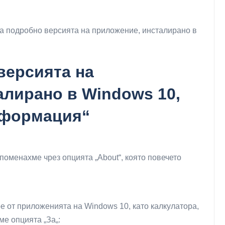
жда подробно версията на приложение, инсталирано в
версията на
алирано в Windows 10,
нформация“
споменахме чрез опцията „About“, която повечето
е от приложенията на Windows 10, като калкулатора,
ме опцията „За„: