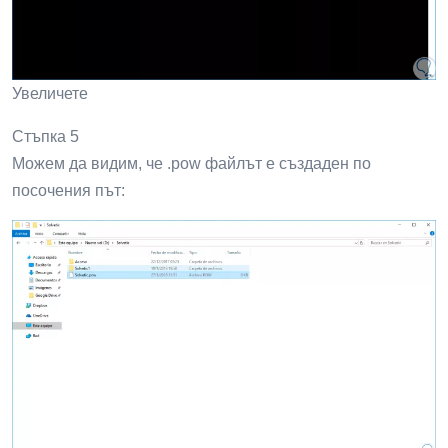
Стъпка 4
Това ще създаде файл с разширение .pow, използвайки
избрания GUID:
Увеличете
Стъпка 5
Можем да видим, че .pow файлът е създаден по
посочения път: