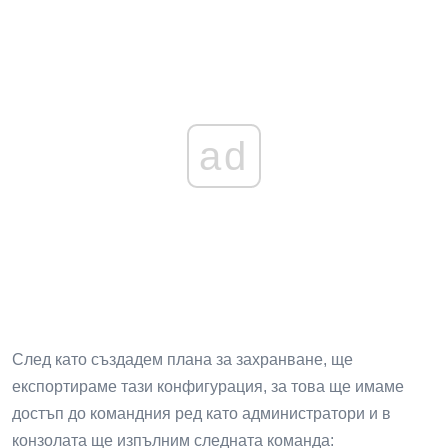
създаването на плана.
Увеличете
2.
Експортирайте план за
захранване с помощта на
POWERCFG в Windows 10
Етап 1
ad