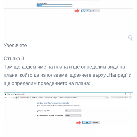
Увеличете
Стъпка 3