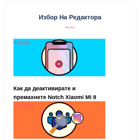
Java - Състав на обекта
Java - Суперкласове и подкласове
Nginx - Кеш с Fcgi
- SPONSORED AD -
Избор На Редактора
Android