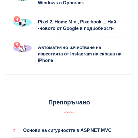
Популярни Публикации
1
Създайте стартиращ USB Ubuntu
2
▷ Как да вмъкнете PDF в PowerPoint
3
Възстановете паролите си за
Windows с Ophcrack
4
Pixel 2, Home Mini, Pixelbook ... Най
-новото от Google в подробности
5
Автоматично изчистване на
известията от Instagram на екрана на
iPhone