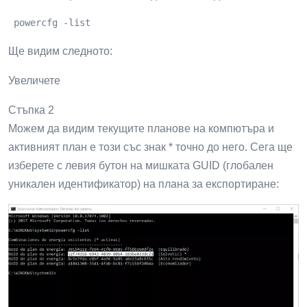
След като създадем плана за захранване, ще
експортираме тази конфигурация, за това ще имаме
достъп до командния ред като администратори и в
конзолата ще изпълним следната команда:
 powercfg -list 
Ще видим следното:
Увеличете
Стъпка 2
Можем да видим текущите планове на компютъра и