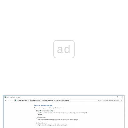
Увеличете
Стъпка 2
Там кликваме върху опцията „Създаване на план за
захранване“, намираща се вляво и ще се покаже
следното:
ad