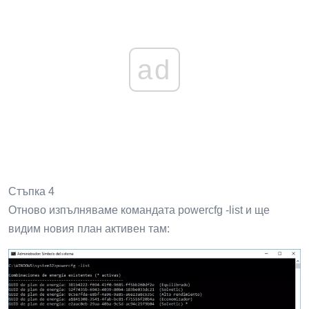
Стъпка 3
За да активираме този план, трябва да изпълним
следното:
 powercfg -сетактивен GUID
Увеличете
ad