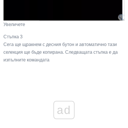
активният план е този със знак * точно до него. Сега ще
изберете с левия бутон на мишката GUID (глобален
уникален идентификатор) на плана за експортиране:
Увеличете
Стъпка 3
Сега ще щракнем с десния бутон и автоматично тази
селекция ще бъде копирана. Следващата стъпка е да