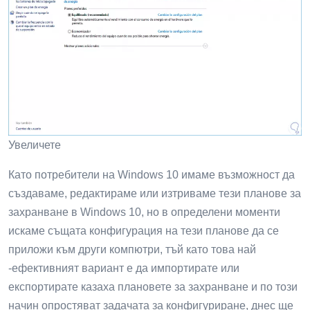
Увеличете
Като потребители на Windows 10 имаме възможност да
създаваме, редактираме или изтриваме тези планове за
захранване в Windows 10, но в определени моменти
искаме същата конфигурация на тези планове да се
приложи към други компютри, тъй като това най
-ефективният вариант е да импортирате или
експортирате казаха плановете за захранване и по този
начин опростяват задачата за конфигуриране, днес ще