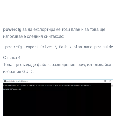
изпълните командата
ad
powercfg
за да експортираме този план и за това ще
използваме следния синтаксис:
 powercfg -export Drive: \ Path \ plan_name.pow guide_