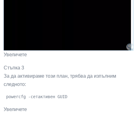
от командния ред като администратори:
 powercfg -импортиране на устройство: \ Path \ Plan_na
Стъпка 2
Там ще посочим пътя, където се намира .pow файлът по
следния начин:
Увеличете