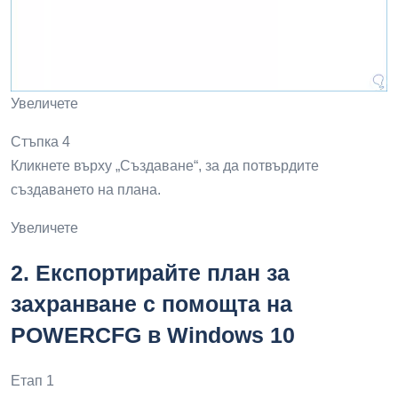
Там ще дадем име на плана и ще определим вида на
плана, който да използваме, щракнете върху „Напред“ и
ще определим поведението на плана:
Увеличете
Стъпка 4
Кликнете върху „Създаване“, за да потвърдите