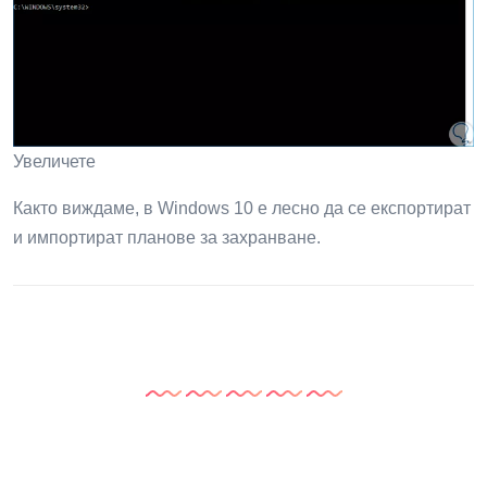
Стъпка 4
Отново изпълняваме командата powercfg -list и ще
видим новия план активен там:
Увеличете
Както виждаме, в Windows 10 е лесно да се експортират