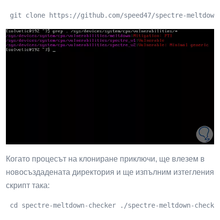
 git clone https://github.com/speed47/spectre-meltdown
Когато процесът на клониране приключи, ще влезем в
новосъздадената директория и ще изпълним изтегления
скрипт така:
 cd spectre-meltdown-checker ./spectre-meltdown-checke