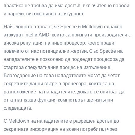
практика не трябва да има достъп, включително пароли
и пароли. високо ниво на сигурност.
Най -лошото в това е, че Spectre и Meltdown еднакво
атакуват Intel и AMD, които са признати производители с
висока репутация на ниво процесор, което прави
повечето от нас потенциални жертви. Със Spectre на
нападателите е позволено да подведат процесора да
стартира спекулативния процес на изпълнение.
Благодарение на това нападателите могат да четат
секретните данни вътре в процесора, които са на
разположение на нападателите, докато се опитват да
отгатнат каква функция компютърът ще изпълни
следващата.
С Meltdown на нападателите е разрешен достъп до
секретната информация на всеки потребител чрез