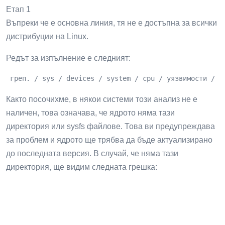
Етап 1
Въпреки че е основна линия, тя не е достъпна за всички
дистрибуции на Linux.
Редът за изпълнение е следният:
 греп. / sys / devices / system / cpu / уязвимости / *
Както посочихме, в някои системи този анализ не е
наличен, това означава, че ядрото няма тази
директория или sysfs файлове. Това ви предупреждава
за проблем и ядрото ще трябва да бъде актуализирано
до последната версия. В случай, че няма тази
директория, ще видим следната грешка: