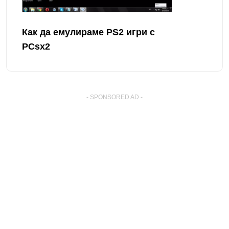
Как да емулираме PS2 игри с
PCsx2
- SPONSORED AD -
� Copyright By SmartWorldClub.net
. All Rights Reserved.
Тази страница на други езици: