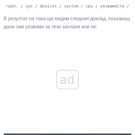
 греп. / sys / devices / system / cpu / уязвимости / *
В резултат на това ще видим следния доклад, показващ
дали сме уязвими за тези заплахи или не:
ad