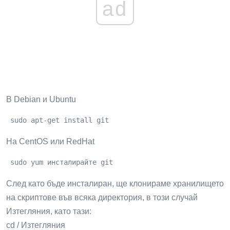
ad
В Debian и Ubuntu
 sudo apt-get install git
На CentOS или RedHat
 sudo yum инсталирайте git
След като бъде инсталиран, ще клонираме хранилището
на скриптове във всяка директория, в този случай
Изтегляния, като тази:
cd / Изтегляния