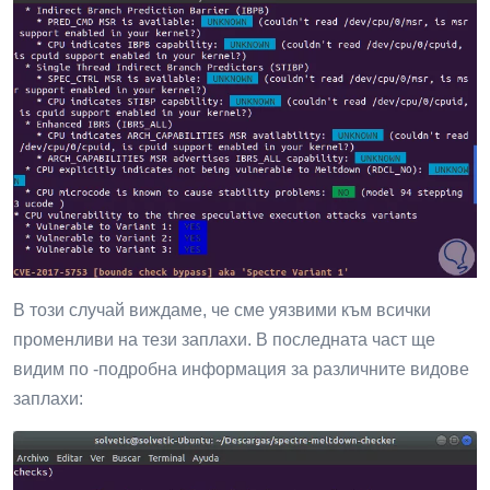
В този случай виждаме, че сме уязвими към всички
променливи на тези заплахи. В последната част ще
видим по -подробна информация за различните видове
заплахи: