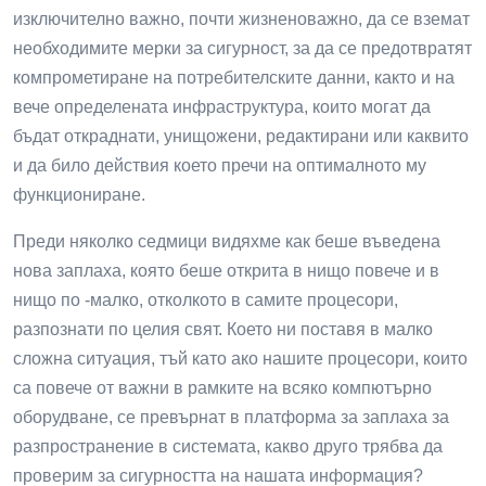
изключително важно, почти жизненоважно, да се вземат
необходимите мерки за сигурност, за да се предотвратят
компрометиране на потребителските данни, както и на
вече определената инфраструктура, които могат да
бъдат откраднати, унищожени, редактирани или каквито
и да било действия което пречи на оптималното му
функциониране.
Преди няколко седмици видяхме как беше въведена
нова заплаха, която беше открита в нищо повече и в
нищо по -малко, отколкото в самите процесори,
разпознати по целия свят. Което ни поставя в малко
сложна ситуация, тъй като ако нашите процесори, които
са повече от важни в рамките на всяко компютърно
оборудване, се превърнат в платформа за заплаха за
разпространение в системата, какво друго трябва да
проверим за сигурността на нашата информация?