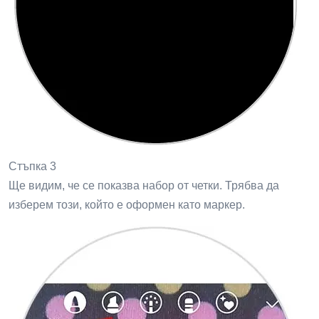
Стъпка 3
Ще видим, че се показва набор от четки. Трябва да
изберем този, който е оформен като маркер.