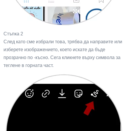
Стъпка 2
След като сме избрали това, трябва да направите или
изберете изображението, което искате да бъде
прозрачно по -късно. Сега кликнете върху символа за
теглене в горната част.