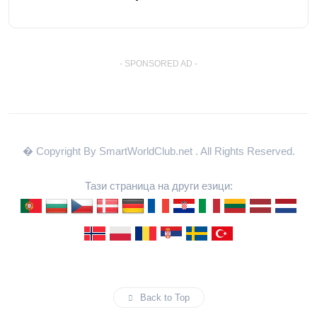
- SPONSORED AD -
� Copyright By SmartWorldClub.net
. All Rights Reserved.
Тази страница на други езици:
Back to Top