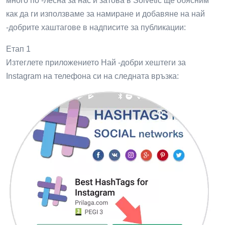
много по -лесна за нас и затова в Solvetic ще обясним
как да ги използваме за намиране и добавяне на най
-добрите хаштагове в надписите за публикации:
Етап 1
Изтеглете приложението Най -добри хештеги за
Instagram на телефона си на следната връзка: