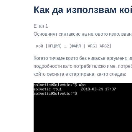
Как да използвам ко
Етап 1
Основният синтаксис на неговото използван
 кой [ОПЦИЯ] … [ФАЙЛ | ARG1 ARG2]
Когато тичаме
които без никакъв аргумент, 
подробности като потребителско име, потреб
който сесията е стартирана, както следва: