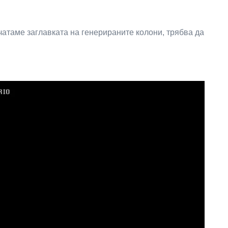
чатаме заглавката на генерираните колони, трябва да