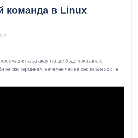
й команда в Linux
е е:
информацията за акаунта ще бъде показана с
ителски терминал, начален час на сесията и хост, в