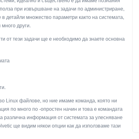
истеми, идеално и съществено е да имаме познания
а полза при извършване на задачи по администриране,
 в детайли множество параметри както на системата,
и много други.
 от тези задачи ще е необходимо да знаете основна
мата
ги.
о Linux файлове, но ние имаме команда, която ни
ия по много по -опростен начин и това е командата
на различна информация от системата за улесняване
lvetic ще видим някои опции как да използваме тази