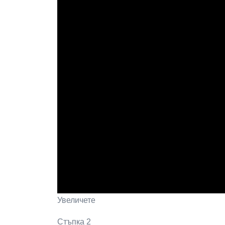
Увеличете
Стъпка 2