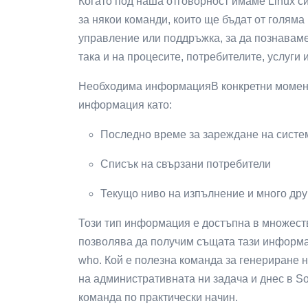
Когато под наша отговорност имаме Linux с
за някои команди, които ще бъдат от голям
управление или поддръжка, за да познаваме
така и на процесите, потребителите, услуги 
Необходима информацияВ конкретни моменти
информация като:
Последно време за зареждане на систе
Списък на свързани потребители
Текущо ниво на изпълнение и много дру
Този тип информация е достъпна в множеств
позволява да получим същата тази информац
who. Кой е полезна команда за генериране 
на административната ни задача и днес в So
команда по практически начин.