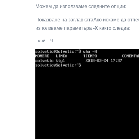
Можем да използваме следните опции:
Показване на заглавкатаАко искаме да отпе
използваме параметъра
-Х
както следва:
 кой -Ч