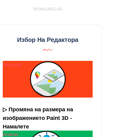
- SPONSORED AD -
Избор На Редактора
Microsoft
▷ Промяна на размера на
изображението Paint 3D -
Намалете
Android