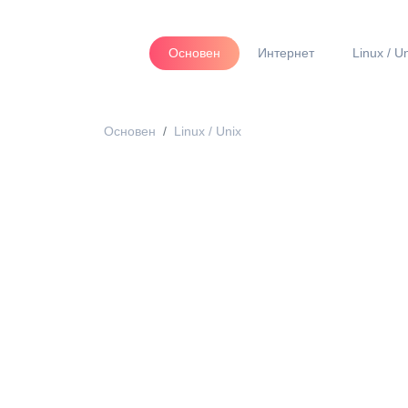
Основен
Интернет
Linux / U
Основен
Linux / Unix