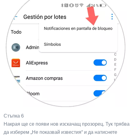
Стъпка 6
Накрая ще се появи нов изскачащ прозорец. Тук трябва
да изберем „Не показвай известия“ и да натиснете