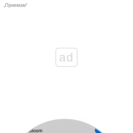
„Приемам“
ad