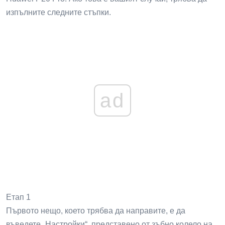
изпълните следните стъпки.
ad
Етап 1
Първото нещо, което трябва да направите, е да
въведете „Настройки“, представено от зъбно колело на