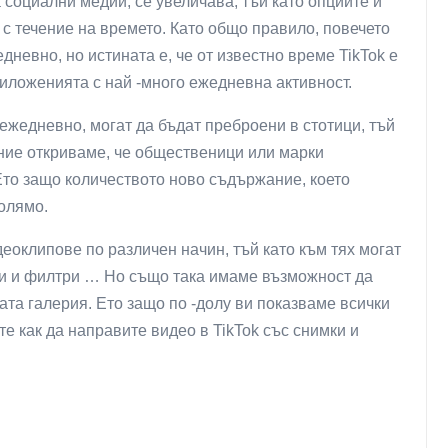
 социални медии, се увеличава, тъй като опциите и
т с течение на времето. Като общо правило, повечето
дневно, но истината е, че от известно време TikTok е
риложенията с най -много ежедневна активност.
ежедневно, могат да бъдат преброени в стотици, тъй
ние откриваме, че общественици или марки
 Ето защо количеството ново съдържание, което
олямо.
еоклипове по различен начин, тъй като към тях могат
кти и филтри … Но също така имаме възможност да
та галерия. Ето защо по -долу ви показваме всички
ете как да направите видео в TikTok със снимки и