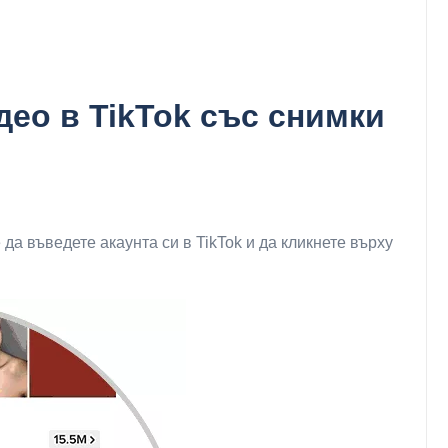
део в TikTok със снимки
да въведете акаунта си в TikTok и да кликнете върху