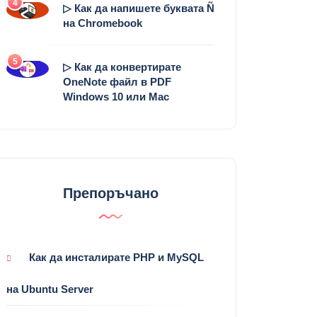
4
▷ Как да напишете буквата Ñ
на Chromebook
5
▷ Как да конвертирате
OneNote файл в PDF
Windows 10 или Mac
Препоръчано
Как да инсталирате PHP и MySQL
на Ubuntu Server