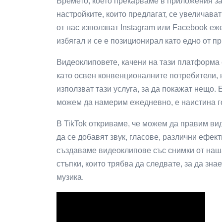
Времето, което прекарваме в приложения за
настройките, които предлагат, се увеличава
от нас използват Instagram или Facebook еже
избягал и се е позиционирал като едно от п
Видеоклиповете, качени на тази платформа 
като освен конвенционалните потребители, 
използват тази услуга, за да покажат нещо.
можем да намерим ежедневно, е наистина г
В TikTok откриваме, че можем да правим вид
да се добавят звук, гласове, различни ефе
създаваме видеоклипове със снимки от наша
стъпки, които трябва да следвате, за да зна
музика.