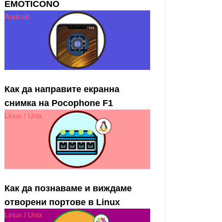
EMOTICONO
Android
Как да направите екранна
снимка на Pocophone F1
Linux / Unix
Как да познаваме и виждаме
отворени портове в Linux
Linux / Unix