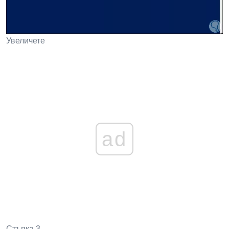
Увеличете
ad
Стъпка 3