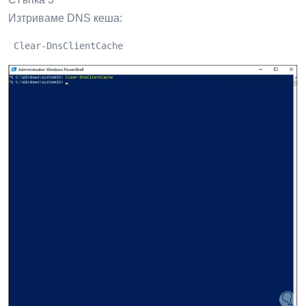
Изтриваме DNS кеша:
 Clear-DnsClientCache 