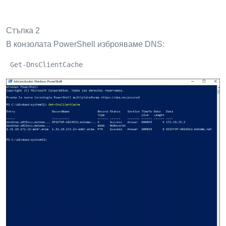
Стъпка 2
В конзолата PowerShell изброяваме DNS:
 Get-DnsClientCache 