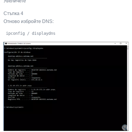
Увеличете
Стъпка 4
Отново избройте DNS:
 ipconfig / displaydns 