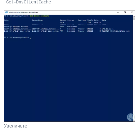
 Get-DnsClientCache 
Увеличете