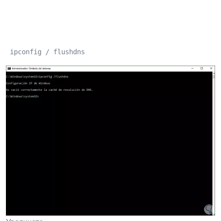
 ipconfig / flushdns 