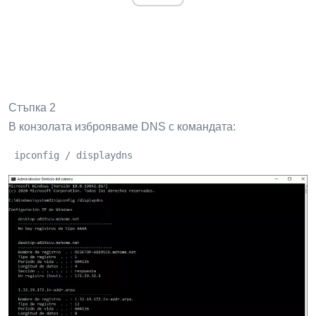
Стъпка 2
В конзолата изброяваме DNS с командата:
 ipconfig / displaydns 