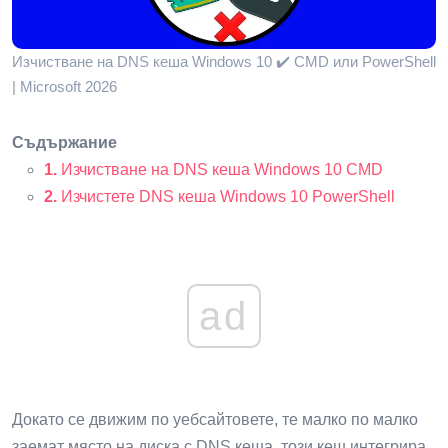
Изчистване на DNS кеша Windows 10 ✔️ CMD или PowerShell
| Microsoft 2026
Съдържание
1.
Изчистване на DNS кеша Windows 10 CMD
2.
Изчистете DNS кеша Windows 10 PowerShell
ad
Докато се движим по уебсайтовете, те малко по малко
заемат място на диска с DNS кеша, този кеш интегрира