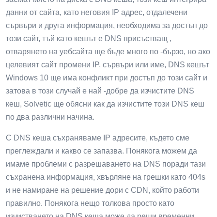
данни от сайта, като неговия IP адрес, отдалечени
сървъри и друга информация, необходима за достъп до
този сайт, тъй като кешът е DNS присъстващ ,
отварянето на уебсайта ще бъде много по -бързо, но ако
целевият сайт промени IP, сървъри или име, DNS кешът
Windows 10 ще има конфликт при достъп до този сайт и
затова в този случай е най -добре да изчистите DNS
кеш, Solvetic ще обясни как да изчистите този DNS кеш
по два различни начина.
С DNS кеша съхраняваме IP адресите, където сме
преглеждали и какво се запазва. Понякога можем да
имаме проблеми с разрешаването на DNS поради тази
съхранена информация, хвърляне на грешки като 404s
и не намиране на решение дори с CDN, който работи
правилно. Понякога нещо толкова просто като
изчистването на DNS кеша може да реши временни