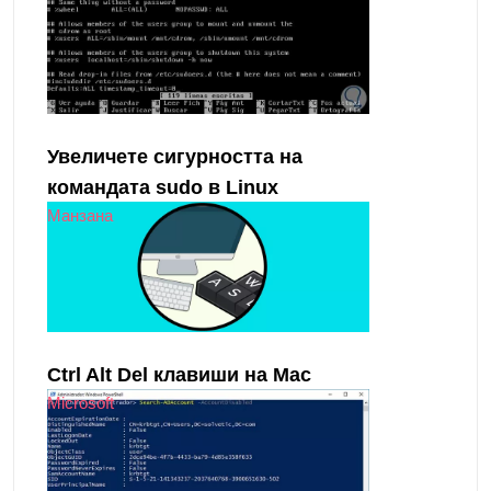
Увеличете сигурността на
командата sudo в Linux
Манзана
Ctrl Alt Del клавиши на Mac
Microsoft