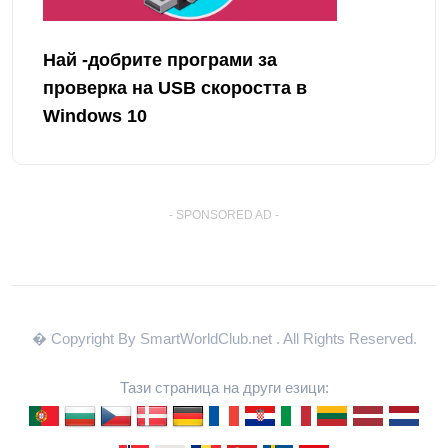
Най -добрите програми за
проверка на USB скоростта в
Windows 10
- SPONSORED AD -
� Copyright By SmartWorldClub.net
. All Rights Reserved.
Тази страница на други езици: