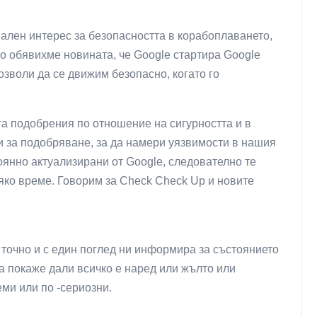
иален интерес за безопасността в корабоплаването,
о обявихме новината, че Google стартира Google
озволи да се движим безопасно, когато го
га подобрения по отношение на сигурността и в
 за подобряване, за да намери уязвимости в нашия
оянно актуализирани от Google, следователно те
яко време. Говорим за Check Check Up и новите
, точно и с един поглед ни информира за състоянието
да покаже дали всичко е наред или жълто или
еми или по -сериозни.