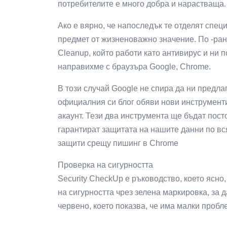
потребителите е много добра и нарастваща.
Ако е вярно, че напоследък те отделят спец
предмет от жизненоважно значение. По -ран
Cleanup, който работи като антивирус и ни п
направихме с браузъра Google, Chrome.
В този случай Google не спира да ни предла
официалния си блог обяви нови инструменти
акаунт. Тези два инструмента ще бъдат пост
гарантират защитата на нашите данни по вс
защити срещу пишинг в Chrome
Проверка на сигурността
Security CheckUp е ръководство, което ясно
на сигурността чрез зелена маркировка, за 
червено, което показва, че има малки пробл