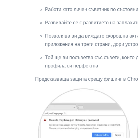
Работи като личен съветник по състояни
Развивайте се с развитието на заплахит
Позволява ви да виждате скорошна акти
приложения на трети страни, дори устро
Той ще ви посъветва със съвети, които 
профила си перфектна
Предсказваща защита срещу фишинг в Chr