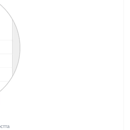
остта