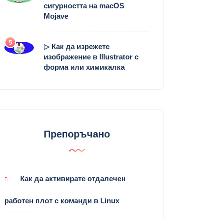
сигурността на macOS
Mojave
5
▷ Как да изрежете
изображение в Illustrator с
форма или химикалка
Препоръчано
Как да активирате отдалечен
работен плот с команди в Linux