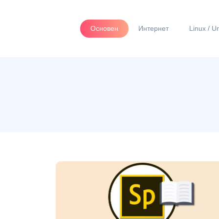
Основен
Интернет
Linux / U