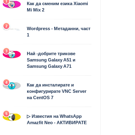
1
Как да сменим езика Xiaomi
Mi Mix 2
2
Wordpress - Метаданни, част
1
3
Най -добрите трикове
Samsung Galaxy A51 и
Samsung Galaxy A71
4
Как да инсталирате и
конфигурирате VNC Server
на CentOS 7
5
▷ Известия на WhatsApp
Amazfit Neo - АКТИВИРАТЕ