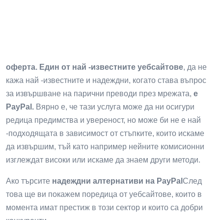
оферта. Един от най -известните уебсайтове
, да не
кажа най -известните и надеждни, когато става въпрос
за извършване на парични преводи през мрежата,
е
PayPal.
Вярно е, че тази услуга може да ни осигури
редица предимства и увереност, но може би не е най
-подходящата в зависимост от стъпките, които искаме
да извършим, тъй като например нейните комисионни
изглеждат високи или искаме да знаем други методи.
Ако търсите
надеждни алтернативи на PayPal
След
това ще ви покажем поредица от уебсайтове, които в
момента имат престиж в този сектор и които са добри