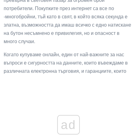
превърна в световен пазар за огромен брой
потребители. Покупките през интернет са все по
-многобройни, тъй като в свят, в който всяка секунда е
златна, възможността да имаш всичко с едно натискане
на бутон несъмнено е привилегия, но и опасност в
много случаи.
Когато купуваме онлайн, един от най-важните за нас
въпроси е сигурността на данните, които въвеждаме в
различната електронна търговия, и гаранциите, които
ad