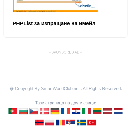
PHPList за изпращане на имейл
- SPONSORED AD -
� Copyright By SmartWorldClub.net
. All Rights Reserved.
Тази страница на други езици: