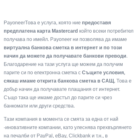
PayoneerТова е услуга, която ние
предоставя
предплатена карта Mastercard
който всеки потребител
получава по имейл. Payoneer ни позволява да имаме
виртуална банкова сметка в интернет и по този
начин да можете да получавате банкови преводи
.
Благодарение на тази услуга ще можем да получим
парите си по електронна сметка с
Същите условия,
сякаш имаме открита банкова сметка в САЩ.
Това е
добър начин да получавате плащания от интернет.
Също така ще имаме достъп до парите си чрез
банкомати или други средства.
Тази компания в момента се смята за една от най
-иновативните компании, като улеснява прехвърлянето
на печалби от PayPal, eBay, Clickbank и т.н., в