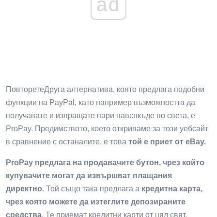
ad
ПовторетеДруга алтернатива, която предлага подобни
функции на PayPal, като например възможността да
получавате и изпращате пари навсякъде по света, е
ProPay. Предимството, което откриваме за този уебсайт
в сравнение с останалите, е това
той е приет от eBay.
ProPay предлага на продавачите бутон, чрез който
купувачите могат да извършват плащания
директно
. Той също така предлага a
кредитна карта,
чрез която можете да изтеглите депозираните
средства
. Те приемат кредитни карти от цял ​​свят.