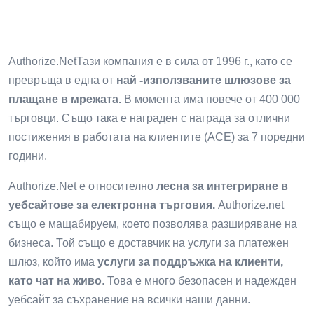
Authorize.NetТази компания е в сила от 1996 г., като се
превръща в една от
най -използваните шлюзове за
плащане в мрежата.
В момента има повече от 400 000
търговци. Също така е награден с награда за отлични
постижения в работата на клиентите (ACE) за 7 поредни
години.
Authorize.Net е относително
лесна за интегриране в
уебсайтове за електронна търговия.
Authorize.net
също е мащабируем, което позволява разширяване на
бизнеса. Той също е доставчик на услуги за платежен
шлюз, който има
услуги за поддръжка на клиенти,
като чат на живо
. Това е много безопасен и надежден
уебсайт за съхранение на всички наши данни.