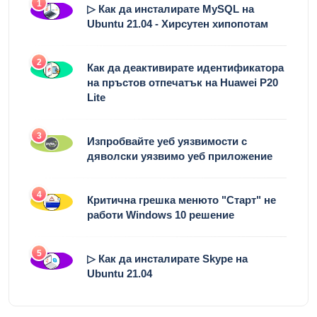
1
▷ Как да инсталирате MySQL на
Ubuntu 21.04 - Хирсутен хипопотам
2
Как да деактивирате идентификатора
на пръстов отпечатък на Huawei P20
Lite
3
Изпробвайте уеб уязвимости с
дяволски уязвимо уеб приложение
4
Критична грешка менюто "Старт" не
работи Windows 10 решение
5
▷ Как да инсталирате Skype на
Ubuntu 21.04