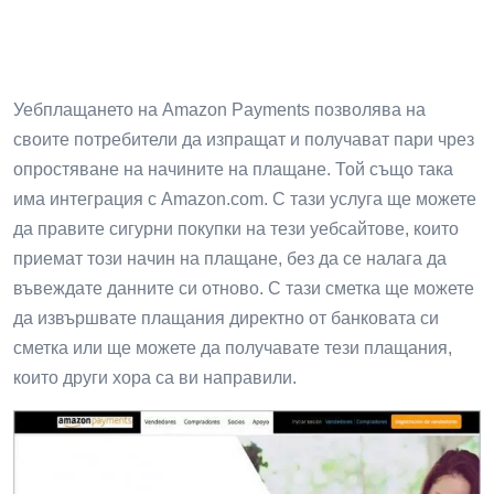
Уебплащането на Amazon Payments позволява на
своите потребители да изпращат и получават пари чрез
опростяване на начините на плащане. Той също така
има интеграция с Amazon.com. С тази услуга ще можете
да правите сигурни покупки на тези уебсайтове, които
приемат този начин на плащане, без да се налага да
въвеждате данните си отново. С тази сметка ще можете
да извършвате плащания директно от банковата си
сметка или ще можете да получавате тези плащания,
които други хора са ви направили.