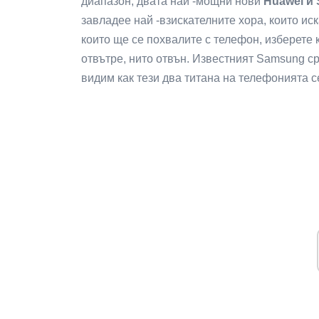
диапазон, двата най -мощни нови
Huawei и
завладее най -взискателните хора, които ис
които ще се похвалите с телефон, изберете 
отвътре, нито отвън. Известният Samsung с
видим как тези два титана на телефонията с