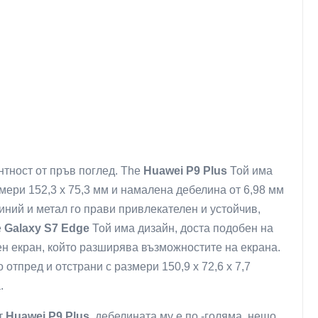
нтност от пръв поглед. The
Huawei P9 Plus
Той има
ери 152,3 x 75,3 мм и намалена дебелина от 6,98 мм
иний и метал го прави привлекателен и устойчив,
e
Galaxy S7 Edge
Той има дизайн, доста подобен на
н екран, който разширява възможностите на екрана.
 отпред и отстрани с размери 150,9 x 72,6 x 7,7
.
т
Huawei P9 Plus
, дебелината му е по -голяма, нещо,