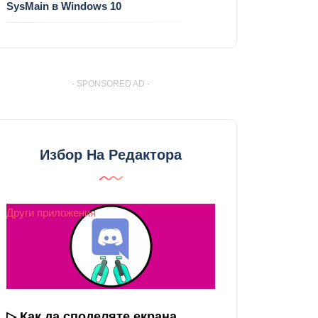
SysMain в Windows 10
- SPONSORED AD -
Избор На Редактора
Други приложения
▷ Как да споделяте екрана