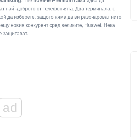
 Samsung
. The
повече Premium гама
идва да
кат най -доброто от телефонията. Два терминала, с
кой да изберете, защото няма да ви разочароват нито
рещу новия конкурент сред великите, Huawei. Нека
е защитават.
ad