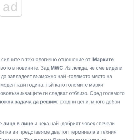
ad
 -силните в технологично отношение от l
Марките
вото в новините. Зад
MWC
Изглежда, че сме видели
т да завладеят възможно най -голямото място на
 модел тази година, тъй като големите марки
нововъзникващите ги следват отблизо. Сред голямото
сложна задача да решим:
сходни цени, много добри
е
лице в лице
и нека най -добрият човек спечели
и битка ви представяме два топ терминала в техния