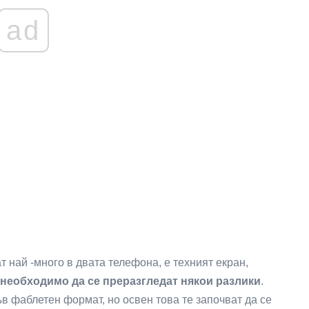
ad
т най -много в двата телефона, е техният екран,
 необходимо да се преразгледат някои разлики
.
ъв фаблетен формат, но освен това те започват да се