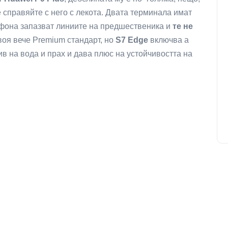
 справяйте с него с лекота. Двата терминала имат
ефона запазват линиите на предшественика и
те не
воя вече Premium стандарт, но
S7 Edge
включва а
ив на вода и прах и дава плюс на устойчивостта на