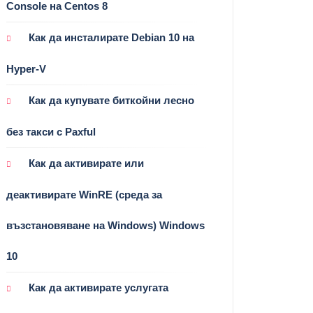
Console на Centos 8
Как да инсталирате Debian 10 на
Hyper-V
Как да купувате биткойни лесно
без такси с Paxful
Как да активирате или
деактивирате WinRE (среда за
възстановяване на Windows) Windows
10
Как да активирате услугата