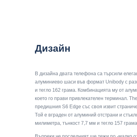
Дизайн
В дизайна двата телефона са търсили елега
алуминиево шаси във формат Unibody с разм
и тегло 162 грама. Комбинацията му от алум
което го прави привлекателен терминал. Th
предишния S6 Edge със своя извит страниче
Той е вграден от алуминий отстрани и стъкло
милиметра, тънкост 7,7 мм и тегло 157 грама
Въпреки че последният ще тежи по -малко о