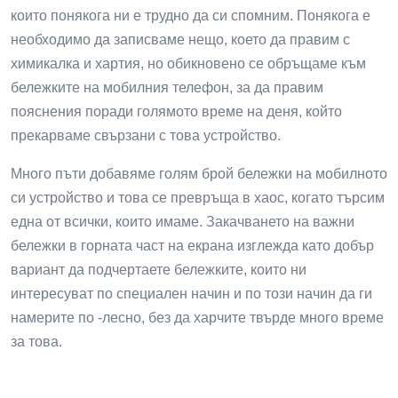
които понякога ни е трудно да си спомним. Понякога е
необходимо да записваме нещо, което да правим с
химикалка и хартия, но обикновено се обръщаме към
бележките на мобилния телефон, за да правим
пояснения поради голямото време на деня, който
прекарваме свързани с това устройство.
Много пъти добавяме голям брой бележки на мобилното
си устройство и това се превръща в хаос, когато търсим
една от всички, които имаме. Закачването на важни
бележки в горната част на екрана изглежда като добър
вариант да подчертаете бележките, които ни
интересуват по специален начин и по този начин да ги
намерите по -лесно, без да харчите твърде много време
за това.