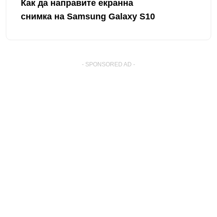
Как да направите екранна
снимка на Samsung Galaxy S10
- SPONSORED AD -
� Copyright By SmartWorldClub.net
. All Rights Reserved.
Тази страница на други езици: