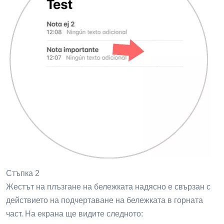
Стъпка 2
Жестът на плъзгане на бележката надясно е свързан с
действието на подчертаване на бележката в горната
част. На екрана ще видите следното: