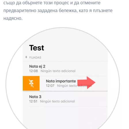
също да обърнете този процес и да отмените
предварително зададена бележка, като я плъзнете
надясно.