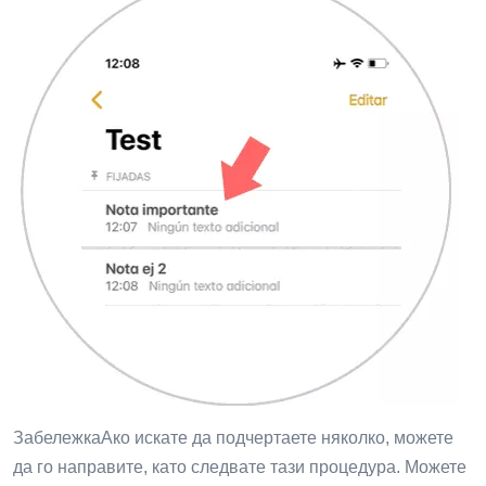
ЗабележкаАко искате да подчертаете няколко, можете
да го направите, като следвате тази процедура. Можете