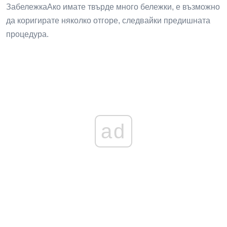
ЗабележкаАко имате твърде много бележки, е възможно
да коригирате няколко отгоре, следвайки предишната
процедура.
ad