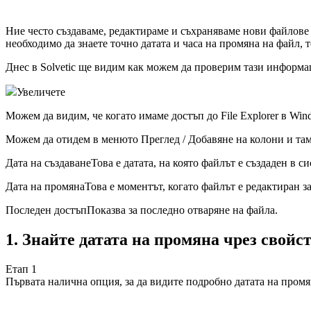
Ние често създаваме, редактираме и съхраняваме нови файлове 
необходимо да знаете точно датата и часа на промяна на файл,
Днес в Solvetic ще видим как можем да проверим тази информа
Увеличете
Можем да видим, че когато имаме достъп до File Explorer в Win
Можем да отидем в менюто Преглед / Добавяне на колони и там
Дата на създаванеТова е датата, на която файлът е създаден в си
Дата на промянаТова е моментът, когато файлът е редактиран з
Последен достъпПоказва за последно отваряне на файла.
1.
Знайте датата на промяна чрез свойс
Етап 1
Първата налична опция, за да видите подробно датата на промян