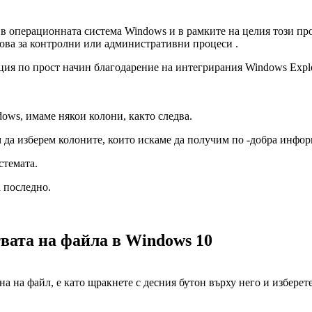
в операционната система Windows и в рамките на целия този про
 това за контролни или административни процеси .
ция по прост начин благодарение на интегрирания Windows Explo
dows, имаме някои колони, както следва.
 да изберем колоните, които искаме да получим по -добра инфор
стемата.
а последно.
твата на файла в Windows 10
а на файл, е като щракнете с десния бутон върху него и изберет