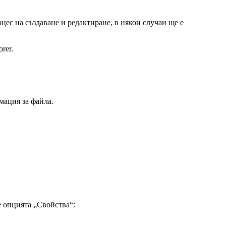
цес на създаване и редактиране, в някои случаи ще е
rer.
мация за файла.
е опцията „Свойства“: