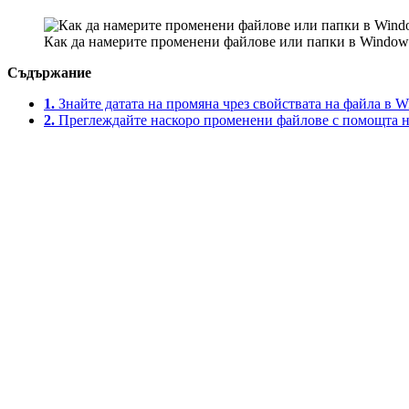
Как да намерите променени файлове или папки в Windows 1
Съдържание
1.
Знайте датата на промяна чрез свойствата на файла в W
2.
Преглеждайте наскоро променени файлове с помощта н