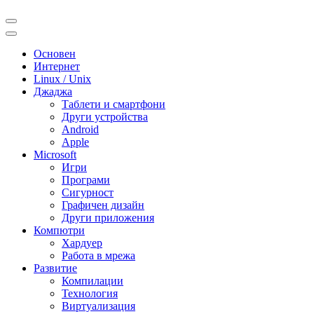
Основен
Интернет
Linux / Unix
Джаджа
Таблети и смартфони
Други устройства
Android
Apple
Microsoft
Игри
Програми
Сигурност
Графичен дизайн
Други приложения
Компютри
Хардуер
Работа в мрежа
Развитие
Компилации
Технология
Виртуализация