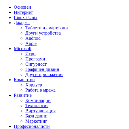
Основен
Интернет
Linux / Unix
Джаджа
Таблети и смартфони
Други устройства
Android
Apple
Microsoft
Игри
Програми
Сигурност
Графичен дизайн
Други приложения
Компютри
Хардуер
Работа в мрежа
Развитие
Компилации
Технология
Виртуализация
Бази данни
Маркетинг
Професионалисти