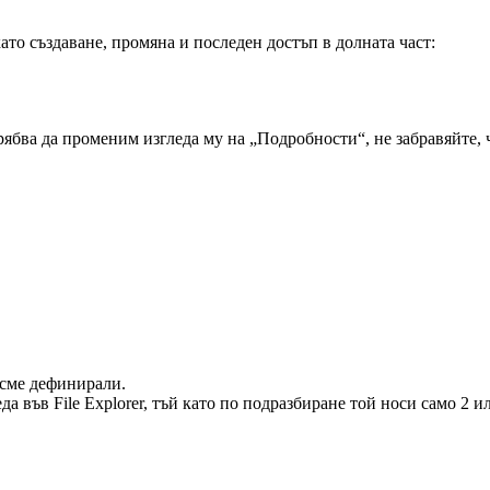
то създаване, промяна и последен достъп в долната част:
трябва да променим изгледа му на „Подробности“, не забравяйте,
 сме дефинирали.
 във File Explorer, тъй като по подразбиране той носи само 2 и