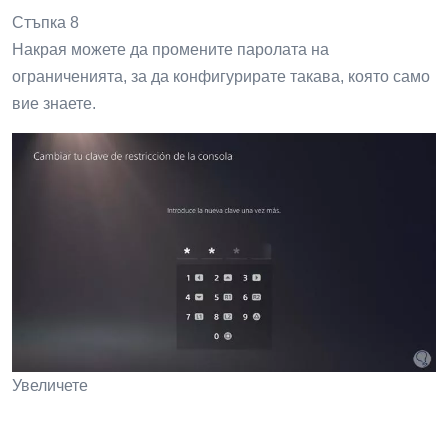
Стъпка 8
Накрая можете да промените паролата на
ограниченията, за да конфигурирате такава, която само
вие знаете.
Увеличете