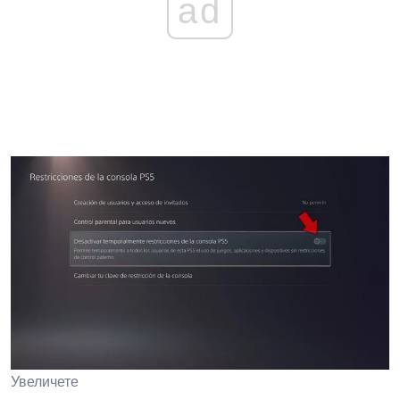
ad
Увеличете