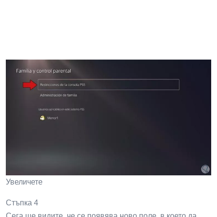
Увеличете
Стъпка 4
Сега ще видите, че се появява ново поле, в което да