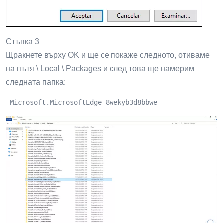
Стъпка 3
Щракнете върху OK и ще се покаже следното, отиваме
на пътя \ Local \ Packages и след това ще намерим
следната папка:
 Microsoft.MicrosoftEdge_8wekyb3d8bbwe