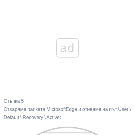
ad
Стъпка 5
Отваряме папката MicrosoftEdge и отиваме на път User \
Default \ Recovery \ Active: