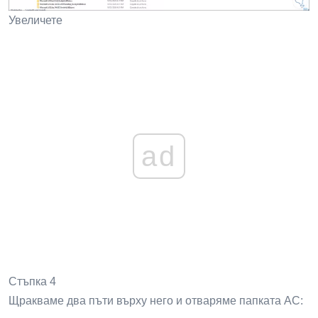
Увеличете
ad
Стъпка 4
Щракваме два пъти върху него и отваряме папката AC: