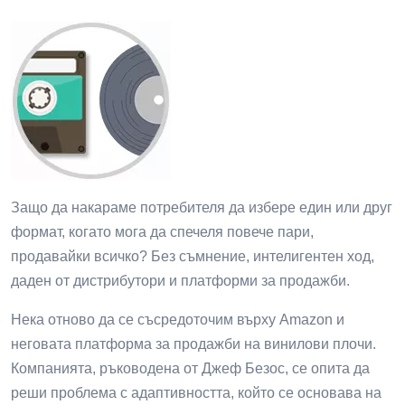
Защо да накараме потребителя да избере един или друг
формат, когато мога да спечеля повече пари,
продавайки всичко? Без съмнение, интелигентен ход,
даден от дистрибутори и платформи за продажби.
Нека отново да се съсредоточим върху Amazon и
неговата платформа за продажби на винилови плочи.
Компанията, ръководена от Джеф Безос, се опита да
реши проблема с адаптивността, който се основава на