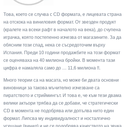
Това, което се случва с CD формата, е лицевата страна
на отскока на виниловия формат. От звезден продукт
(кралете на всеки рафт в началото на века), до счупена
играчка, която постепенно изчезва от магазините. За да
обясним този спад, нека се съсредоточим върху
Испания. Преди 10 години продажбите на този формат
се оценяваха на 40 милиона бройки. В момента тази
цифра е намаляла само до … 11,6 милиона !!.
Много теории са на масата, но може би двата основни
виновници за такова мъчително изчезване са
пиратството и стриймингът. И това е, че към тези двама
велики актьори трябва да се добави, че стратегически
CD в момента не подобрява или допълва нито един
формат. Липсва му индивидуалност и носталгично
усещане (винил) и не се подобрява качеството на звука