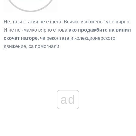
Не, тази статия не е шега. Всичко изложено тук е вярно.
И не по -малко вярно е това
ако продажбите на винил
скочат нагоре
, че реколтата и колекционерското
движение, са помогнали
ad