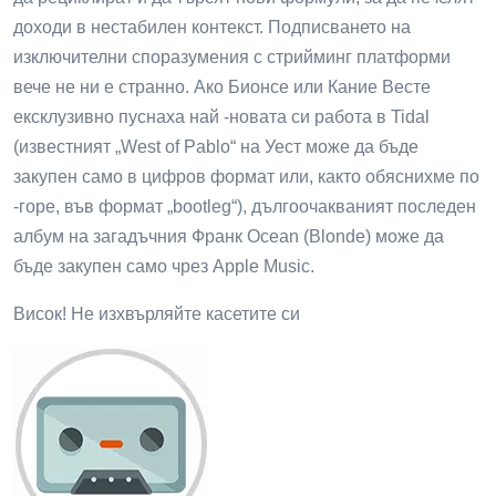
доходи в нестабилен контекст. Подписването на
изключителни споразумения с стрийминг платформи
вече не ни е странно. Ако Бионсе или Кание Весте
ексклузивно пуснаха най -новата си работа в Tidal
(известният „West of Pablo“ на Уест може да бъде
закупен само в цифров формат или, както обяснихме по
-горе, във формат „bootleg“), дългоочакваният последен
албум на загадъчния Франк Ocean (Blonde) може да
бъде закупен само чрез Apple Music.
Висок! Не изхвърляйте касетите си