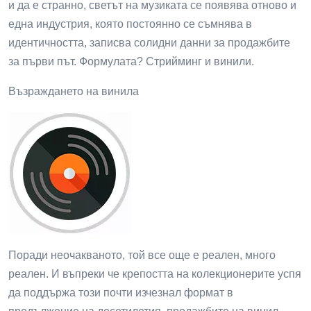
и да е странно, светът на музиката се появява отново и
една индустрия, която постоянно се съмнява в
идентичността, записва солидни данни за продажбите
за първи път. Формулата? Стрийминг и винили.
Възраждането на винила
Поради неочакваното, той все още е реален, много
реален. И въпреки че крепостта на колекционерите успя
да поддържа този почти изчезнал формат в