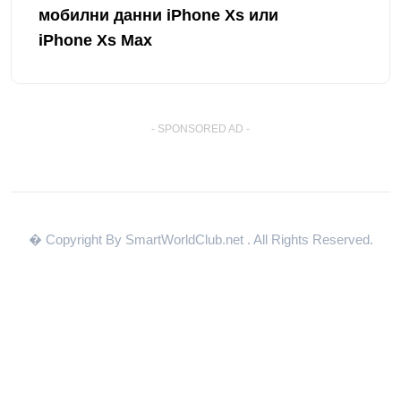
мобилни данни iPhone Xs или
iPhone Xs Max
- SPONSORED AD -
� Copyright By SmartWorldClub.net
. All Rights Reserved.
Тази страница на други езици: