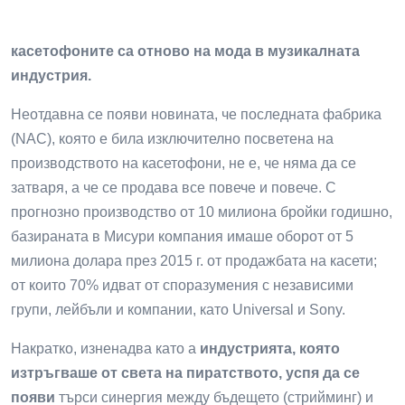
касетофоните са отново на мода в музикалната
индустрия.
Неотдавна се появи новината, че последната фабрика
(NAC), която е била изключително посветена на
производството на касетофони, не е, че няма да се
затваря, а че се продава все повече и повече. С
прогнозно производство от 10 милиона бройки годишно,
базираната в Мисури компания имаше оборот от 5
милиона долара през 2015 г. от продажбата на касети;
от които 70% идват от споразумения с независими
групи, лейбъли и компании, като Universal и Sony.
Накратко, изненадва като a
индустрията, която
изтръгваше от света на пиратството, успя да се
появи
търси синергия между бъдещето (стрийминг) и