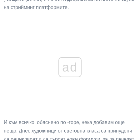
на стрийминг платформите.
ad
И към всичко, обяснено по -горе, нека добавим още
нещо. Днес художници от световна класа са принудени
да рециклират и да търсят нови формули, за да печелят