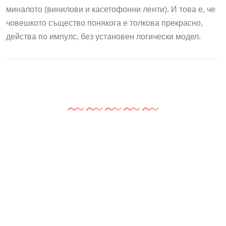
миналото (винилови и касетофонни ленти). И това е, че
човешкото същество понякога е толкова прекрасно,
действа по импулс, без установен логически модел.