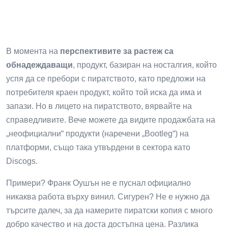
В момента на
перспективите за растеж са
обнадеждаващи
, продукт, базиран на носталгия, който
успя да се пребори с пиратството, като предложи на
потребителя краен продукт, който той иска да има и
запази. Но в лицето на пиратството, вярвайте на
справедливите. Вече можете да видите продажбата на
„неофициални“ продукти (наречени „Bootleg“) на
платформи, също така утвърдени в сектора като
Discogs.
Примери? Франк Оушън не е пуснал официално
никаква работа върху винил. Сигурен? Не е нужно да
търсите далеч, за да намерите пиратски копия с много
добро качество и на доста достъпна цена. Разлика