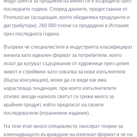
индустрията за продажби на винил се е възродила през
последните години. Според данните, предоставени от
Promusicae (асоциация, която обединява продуценти и
дистрибутори), 260 000 плочи са продадени в Испания
през последната година.
Въпреки че специалистите в индустрията класифицират
винила като идеален формат за потребители, които
искат да купуват съдържание от художници през целия
живот и стрийминг като совалка за нови изпълнители
(бърза консумация), може да се види как има
нарастваща тенденция, при която изпълнителите
отново звезди наоколо светът се грижи много за
крайния продукт, който предлагат на своите
последователи (ограничени издания).
На този етап много специалисти лансират теории за
изненадващото възраждане на изчезнал формат и че на