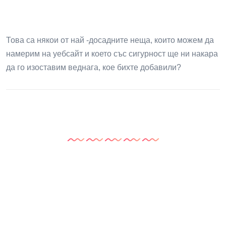
Това са някои от най -досадните неща, които можем да
намерим на уебсайт и което със сигурност ще ни накара
да го изоставим веднага, кое бихте добавили?