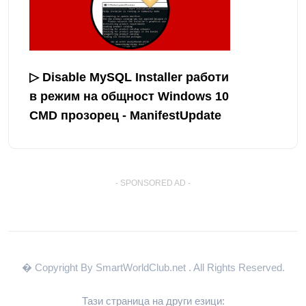
▷ Disable MySQL Installer работи
в режим на общност Windows 10
CMD прозорец - ManifestUpdate
- SPONSORED AD -
� Copyright By SmartWorldClub.net
. All Rights Reserved.
Тази страница на други езици: