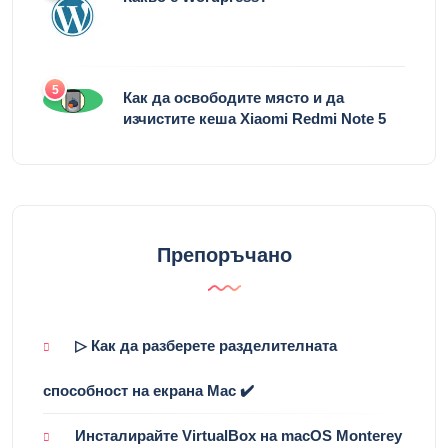
5
Как да освободите място и да
изчистите кеша Xiaomi Redmi Note 5
Препоръчано
▷ Как да разберете разделителната
способност на екрана Mac ✔️
Инсталирайте VirtualBox на macOS Monterey